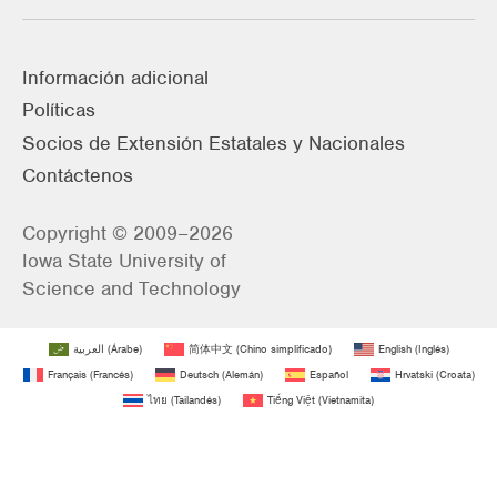
Información adicional
Políticas
Socios de Extensión Estatales y Nacionales
Contáctenos
Copyright © 2009–2026
Iowa State University of
Science and Technology
العربية
(
Árabe
)
简体中文
(
Chino simplificado
)
English
(
Inglés
)
Français
(
Francés
)
Deutsch
(
Alemán
)
Español
Hrvatski
(
Croata
)
ไทย
(
Tailandés
)
Tiếng Việt
(
Vietnamita
)