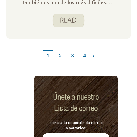
también es uno de los más difíciles. Ya
sea que esté cuidando a un padre,
cónyuge, hijo, amigo o vecino, el costo
emocional y físico puede sorprenderlo.
Ahí es donde entra en juego
Herramientas poderosas para
cuidadores . Y créanme, no es solo otra
clase, es un cambio de juego.
›
1
2
3
4
Únete a nuestro
Lista de correo
Ingresa tu dirección de correo
electrónico: