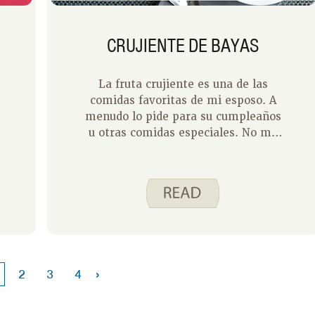
CRUJIENTE DE BAYAS
La fruta crujiente es una de las
comidas favoritas de mi esposo. A
menudo lo pide para su cumpleaños
u otras comidas especiales. No me
importa porque es un postre que le
da a mi familia algo de fruta y
algunos cereales integrales (avena).
Además, es un postre fácil de hacer.
El único problema es que puede ser
caro. A continuación, tengo algunos
consejos para hacer que una fruta
crujiente se ajuste a su presupuesto.
›
2
3
4