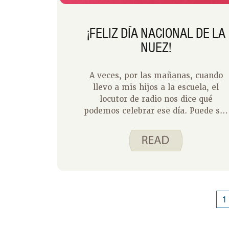
¡FELIZ DÍA NACIONAL DE LA
NUEZ!
A veces, por las mañanas, cuando
llevo a mis hijos a la escuela, el
locutor de radio nos dice qué
podemos celebrar ese día. Puede ser
una fiesta conocida o algo más
pequeño. Por ejemplo, hoy, 13
demayo, es el Día Internacional del
Hummus, el Día Nacional del
Crouton y el Día Nacional del Cóctel
de Frutas. Lo llamamos ‘el día del
día’ y nos emocionamos mucho por
1
ello.