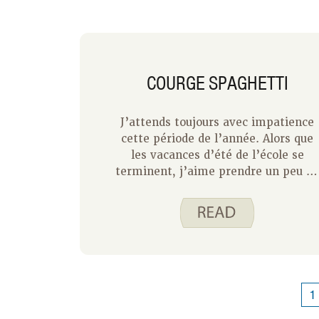
COURGE SPAGHETTI
J’attends toujours avec impatience
cette période de l’année. Alors que
les vacances d’été de l’école se
terminent, j’aime prendre un peu d
temps libre et simplement profiter
de la fin de l’été avec mes enfants.
Parfois, nous partons à l’aventure,
mais la plupart du temps, nous nous
détendons à la maison. Et, pour être
honnête, je ne cuisine pas beaucoup.
Cela signifie que je ne vais
1
probablement pas faire notre