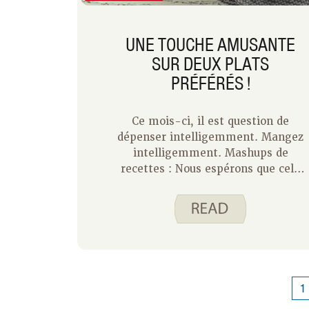
UNE TOUCHE AMUSANTE
SUR DEUX PLATS
PRÉFÉRÉS !
Ce mois-ci, il est question de
dépenser intelligemment. Mangez
intelligemment. Mashups de
recettes : Nous espérons que cela
vous encouragera à essayer quelque
chose de nouveau ! En tant que
maman occupée, j’aime
étonnamment la planification des
repas parce que cela me donne un
sentiment de contrôle pour ces
semaines très chargées. Même si
1
j’aime ça, de temps en temps, je