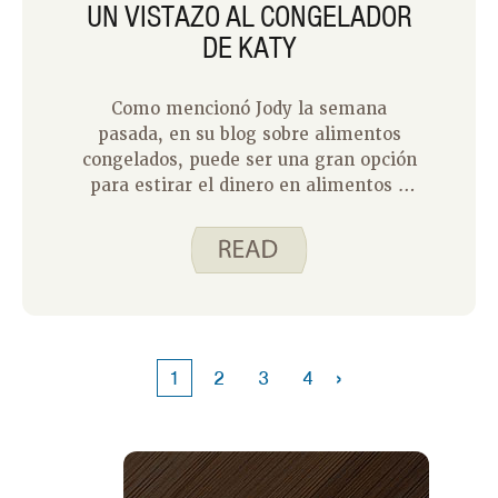
UN VISTAZO AL CONGELADOR
DE KATY
Como mencionó Jody la semana
pasada, en su blog sobre alimentos
congelados, puede ser una gran opción
para estirar el dinero en alimentos y
planificar comidas. Tener objetos a
mano en el congelador me permite
tener una variedad de opciones para
alimentar a mi familia. Los alimentos
congelados me dan la flexibilidad de
cambiar mi plan de comidas según lo
necesite, sin preocuparme por el
›
1
2
3
4
desperdicio de alimentos.