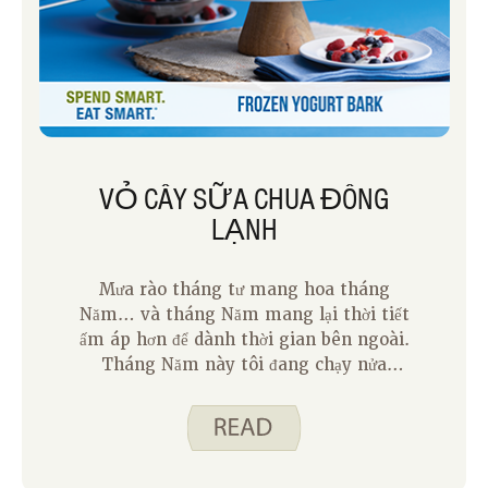
VỎ CÂY SỮA CHUA ĐÔNG
LẠNH
Mưa rào tháng tư mang hoa tháng
Năm… và tháng Năm mang lại thời tiết
ấm áp hơn để dành thời gian bên ngoài.
Tháng Năm này tôi đang chạy nửa
marathon đầu tiên của tôi! Với hoạt
động bổ sung này, tôi cần thêm bữa ăn
và đồ ăn nhẹ để vượt qua cả ngày. Một
món ăn nhẹ tôi đã làm gần đây là Vỏ cây