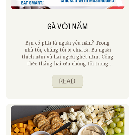
GÀ VỚI NẤM
Bạn có phải là người yêu nấm? Trong
nhà tôi, chúng tôi bị chia rẽ. Ba người
thích nấm và hai người ghét nấm. Công
thức tháng hai của chúng tôi trong
tháng là Gà với nấm. Công thức này là
một con gà rán áp chảo phủ nước sốt
nấm. Vì thịt gà và nước thịt được chuẩn
bị riêng, những người ghét nấm có thể
thở phào nhẹ nhõm. Họ có thể có gà
đồng bằng của họ. Và, đối với những
người yêu thích nấm chúng tôi, chúng
tôi nhận được thêm nước sốt nấm.