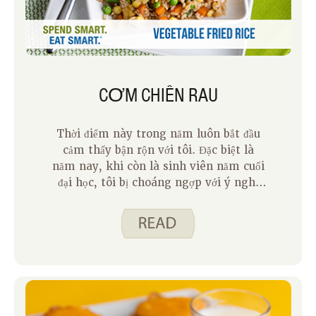
CƠM CHIÊN RAU
Thời điểm này trong năm luôn bắt đầu
cảm thấy bận rộn với tôi. Đặc biệt là
năm nay, khi còn là sinh viên năm cuối
đại học, tôi bị choáng ngợp với ý nghĩ
tốt nghiệp và bước sang bước tiếp theo
của cuộc đời. Khi cuộc sống trở nên bận
rộn một chút, tôi muốn những bữa ăn
đơn giản, đầy đủ để cung cấp năng lượng
cho tôi trong suốt nhiều tuần. Cơm
chiên rau này làm được điều đó. Sử dụng
các thành phần chủ yếu, thật dễ dàng để
ném lại với nhau trong một nhúm. Tôi