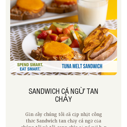
thích làm công thức này vào cuối tuần
và sử dụng hết bất kỳ loại rau còn sót lại
nào tôi có trong tủ lạnh.
SANDWICH CÁ NGỪ TAN
CHẢY
Gần đây chúng tôi đã cập nhật công
thức Sandwich tan chảy cá ngừ của