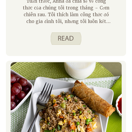
Tuần trước, Anna đã chia sẻ về công
thức của chúng tôi trong tháng – Cơm
chiên rau. Tôi thích làm công thức đó
cho gia đình tôi, nhưng tôi luôn kết
thúc với cơm nấu thêm. Rất may, có
nhiều cách để sử dụng cơm nấu chín còn
sót lại. Trước khi chúng tôi bắt đầu
những điều đó, tôi muốn cảm ơn bạn bè
của chúng tôi tại AnswerLine đã cung
cấp các mẹo dưới đây để bảo quản cơm
nấu chín an toàn: