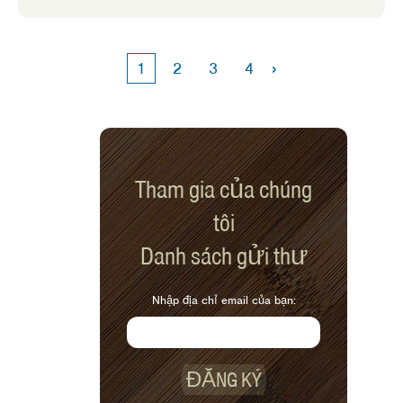
›
1
2
3
4
Tham gia của chúng
tôi
Danh sách gửi thư
Nhập địa chỉ email của bạn:
ĐĂNG KÝ