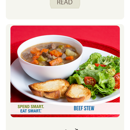
gắng phát triển và học hỏi bằng cách
nhắc nhở bản thân luôn tò mò và thử
những điều mới. Khi tôi bắt đầu thử
nghiệm và viết công thức này cho trang
web, tôi đã phải nhắc nhở bản thân
nhiều lần để sẵn sàng thử những điều
mới.