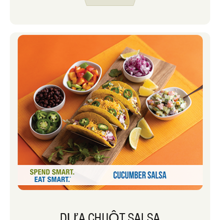
mua từ cửa hàng. Tôi vừa đúng vừa sai.
Công thức này chắc chắn không tốt
bằng guacamole nhà hàng yêu thích
của tôi, nhưng nó tốt hơn so với bồn
guacamole từ cửa hàng. Lần đầu tiên tôi
làm nó, tôi thích nó đến nỗi tôi đã ăn
một nửa cho bữa trưa một ngày và nửa
còn lại vào ngày hôm sau.
DƯA CHUỘT SALSA