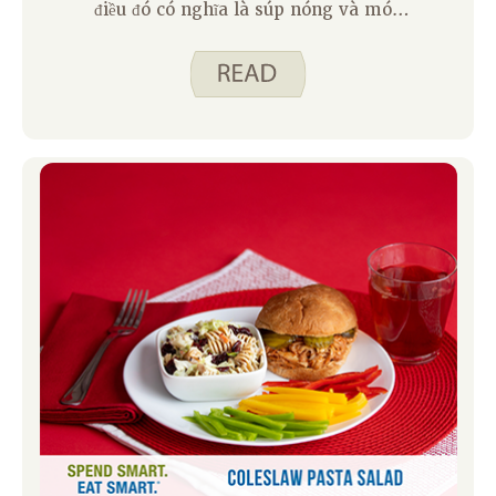
điều đó có nghĩa là súp nóng và món
hầm trong bát để quấn tay. Nhưng đến
tháng Giêng, gia đình tôi đã sẵn sàng
cho một điều gì đó khác biệt. Cà ri gà
Thái là một sự thay thế tuyệt vời cho
súp tại nhà tôi. Tôi vẫn nhận được bữa
ăn ấm áp, thoải mái đó trong một cái
bát, nhưng nó đủ khác biệt so với món
súp truyền thống để giữ cho mọi người
trong gia đình tôi hạnh phúc.