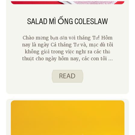
SALAD MÌ ỐNG COLESLAW
Chào mừng bạn đến với tháng Tư! Hôm
nay là ngày Cá tháng Tư và, mặc dù tôi
không giỏi trong việc nghĩ ra các thủ
thuật cho ngày hôm nay, các con tôi đã
chơi một trò khá tốt với cha của chúng
vào năm ngoái. Họ pha cho anh một ly
nước trái cây cao, ngoại trừ đó không
phải là nước trái cây, đó là Jell-O. Vì
vậy, khi anh ta cố gắng uống, nước trái
cây bị kẹt trong ly. Điều này không thực
sự liên quan gì đến công thức tháng Tư
của chúng tôi, Coleslaw Pasta Salad,
ngoại trừ việc tôi đã suy nghĩ rất nhiều
về những cách khác nhau để liên quan
đến con tôi trong việc làm bữa ăn và đồ