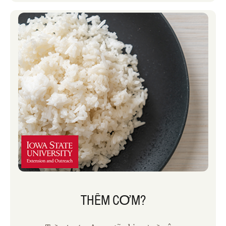
sữa chua đông lạnh – công thức tháng
Năm của chúng tôi trong tháng. Nó là
món ăn nhẹ hoàn hảo sau một thời gian
dài nóng bức.
THÊM CƠM?