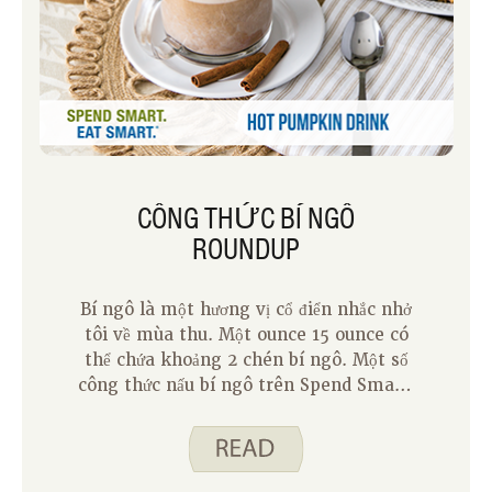
CÔNG THỨC BÍ NGÔ
ROUNDUP
Bí ngô là một hương vị cổ điển nhắc nhở
tôi về mùa thu. Một ounce 15 ounce có
thể chứa khoảng 2 chén bí ngô. Một số
công thức nấu bí ngô trên Spend Smart.
Ăn uống thông minh. Sử dụng lon đầy đủ
trong khi những người khác có thể sử
dụng một lượng nhỏ hơn. Bạn làm gì với
bất kỳ quả bí ngô còn sót lại?