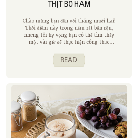
THỊT BÒ HẦM
Chào mừng bạn đến với tháng mười hai!
Thời điểm này trong năm rất bận rộn,
nhưng tôi hy vọng bạn có thể tìm thấy
một vài giờ để thực hiện công thức
trong tháng của chúng tôi – Thịt bò
hầm. Công thức này rất thịnh soạn và
nó lấp đầy ngôi nhà của bạn với một mùi
tuyệt vời. Dưới đây tôi có một số lời
khuyên từ gia đình tôi về việc thực hiện
công thức này.