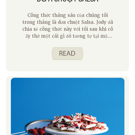
Công thức tháng sáu của chúng tôi
trong tháng là dưa chuột Salsa. Jody đã
chia sẻ công thức này với tôi sau khi cô
ấy thử một cái gì đó tương tự tại một
bữa tiệc. Công thức này là hoàn hảo cho
tháng sáu vì dưa chuột đang vào mùa
và phong phú. Để thực hiện công thức
này, bạn kết hợp dưa chuột xắt nhỏ, cà
chua, hành tây và ớt với nước sốt tự chế
làm từ kem chua, nước chanh, nước cốt
chanh và một số gia vị. Salsa này là tốt
nhất khi ăn ngay.