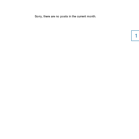
Sorry, there are no posts in the current month.
1