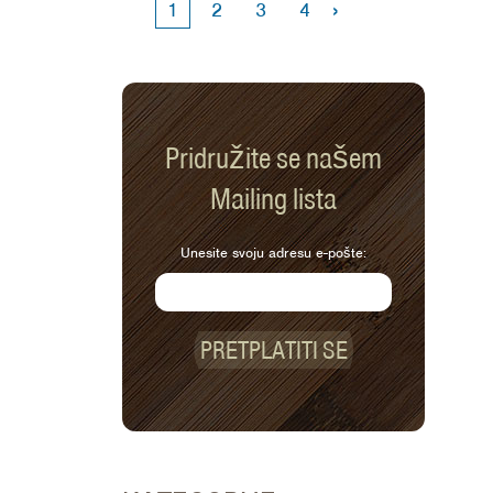
›
1
2
3
4
Pridružite se našem
Mailing lista
Unesite svoju adresu e-pošte:
PRETPLATITI SE