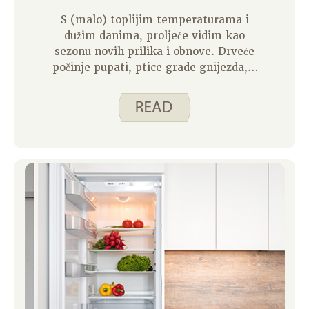
S (malo) toplijim temperaturama i
dužim danima, proljeće vidim kao
sezonu novih prilika i obnove. Drveće
počinje pupati, ptice grade gnijezda, a
cvijeće počinje cvjetati. Sve novosti
koje dolaze s proljećem popravljaju mi
raspoloženje i donose novu razinu
motivacije – motivacije koja mi je
očajnički potrebna kada je u pitanju
dubinsko čišćenje mog doma!