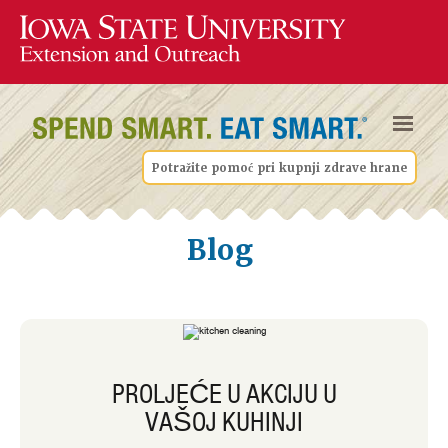
Potražite pomoć pri kupnji zdrave hrane
Blog
PROLJEĆE U AKCIJU U
VAŠOJ KUHINJI