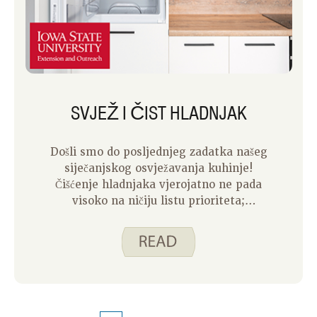
SVJEŽ I ČIST HLADNJAK
Došli smo do posljednjeg zadatka našeg
siječanjskog osvježavanja kuhinje!
Čišćenje hladnjaka vjerojatno ne pada
visoko na ničiju listu prioriteta;
Međutim, uvijek je dobar osjećaj to
učiniti.