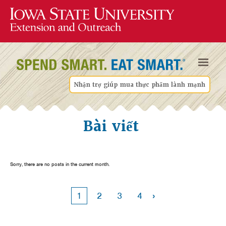
Nhận trợ giúp mua thực phẩm lành mạnh
Bài viết
Sorry, there are no posts in the current month.
›
1
2
3
4