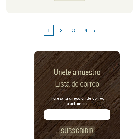
familia los probaron primero y luego
me pasaron la receta. La primera vez
que probé estos burritos, supe que
teníamos un ganador. Los burritos de
›
1
2
3
4
camote incluyen dos de mis
ingredientes favoritos para cocinar:
batatas y frijoles negros.
Únete a nuestro
Lista de correo
Ingresa tu dirección de correo
electrónico:
SUBSCRIBIR