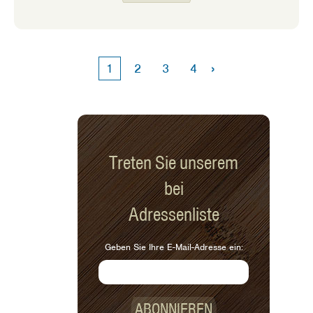
ihre Familie sie zuerst ausprobiert und
dann das Rezept an mich
weitergegeben. Als ich diese Burritos
zum ersten Mal probierte, wusste ich,
›
1
2
3
4
dass wir einen Gewinner hatten.
Süßkartoffel-Burritos enthalten zwei
meiner Lieblingszutaten zum Kochen –
Süßkartoffeln und schwarze Bohnen.
Treten Sie unserem
bei
Adressenliste
Geben Sie Ihre E-Mail-Adresse ein:
ABONNIEREN