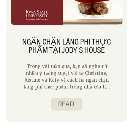
dụng để thưởng thức nấu các bữa ăn lành
mạnh với nhiều nhóm thực phẩm, ngay
cả khi chúng chỉ dành cho tôi.
NGĂN CHẶN LÃNG PHÍ THỰC
PHẨM TẠI JODY’S HOUSE
Trong vài tuần qua, bạn đã nghe rất
nhiều ý tưởng tuyệt vời từ Christine,
Justine và Katy về cách họ ngăn chặn
lãng phí thực phẩm trong nhà của họ.
Khi chúng tôi kết thúc loạt bài của
chúng tôi ngày hôm nay, tôi sẽ chia sẻ
một vài điều chúng tôi làm tại nhà tôi
để ngăn chặn lãng phí thực phẩm.