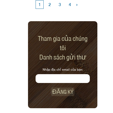
›
1
2
3
4
Tham gia của chúng
tôi
Danh sách gửi thư
Nhập địa chỉ email của bạn:
ĐĂNG KÝ