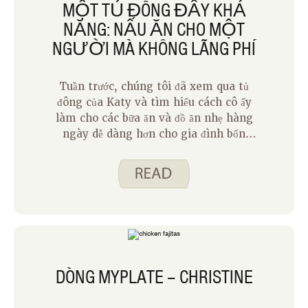
MỘT TỦ ĐÔNG ĐẦY KHẢ
NĂNG: NẤU ĂN CHO MỘT
NGƯỜI MÀ KHÔNG LÃNG PHÍ
Tuần trước, chúng tôi đã xem qua tủ
đông của Katy và tìm hiểu cách cô ấy
làm cho các bữa ăn và đồ ăn nhẹ hàng
ngày dễ dàng hơn cho gia đình bốn
người của mình bằng cách sử dụng thực
phẩm đông lạnh. Tuần này, tôi có thể
chia sẻ cách tôi sử dụng tủ đông của
mình như một hộ gia đình. Theo một
cách nào đó, nấu ăn cho một người đơn
giản hơn vì tôi chỉ có bản thân để làm
hài lòng và tôi biết mình thích gì. Tuy
nhiên, nấu ăn cho một hoặc hai người
DÒNG MYPLATE – CHRISTINE
đòi hỏi một số kế hoạch cẩn thận để
giảm thiểu lãng phí và tận dụng tối đa
nỗ lực của bạn.