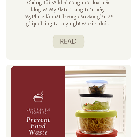
Chúng tôi sẽ khởi động một loạt các
blog về MyPlate trong tuần này.
MyPlate là một hướng dẫn đơn giản để
giúp chúng ta suy nghĩ về các nhóm
thực phẩm trong bữa ăn và đồ ăn nhẹ.
Một vài người trong chúng ta chi tiêu
thông minh. Ăn uống thông minh. Các
tác giả blog sẽ chia sẻ cách chúng tôi sử
dụng các ý tưởng MyPlate ở nhà. Tôi đã
chia sẻ trên blog trước đó rằng hầu hết
thời gian tôi đang nấu ăn cho chính
mình. Tôi đã nghe bạn bè chia sẻ rằng
họ không thích tự nấu ăn vì có vẻ như
rất nhiều công việc chỉ dành cho một
người, và quá khó để ăn uống lành mạnh
theo cách đó. Cuối cùng họ ăn một thứ
cho bữa ăn của họ bởi vì nấu nhiều thứ
cảm thấy như quá nhiều nỗ lực. Tôi đồng
ý rằng điều đó có thể khó khăn và tôi
muốn chia sẻ một số chiến lược tôi sử