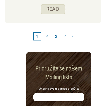
Wollan za izradu blagdanskog budžeta,
već ste ispred. Sada, idite korak dalje
koristeći resurse Iowa State University
Extension and Outreach i Utah State
Extension, kako biste ostali svjesni i
kontrolirali svoje osobne financije ove
blagdanske sezone i kasnije!
›
1
2
3
4
Pridružite se našem
Mailing lista
Unesite svoju adresu e-pošte: