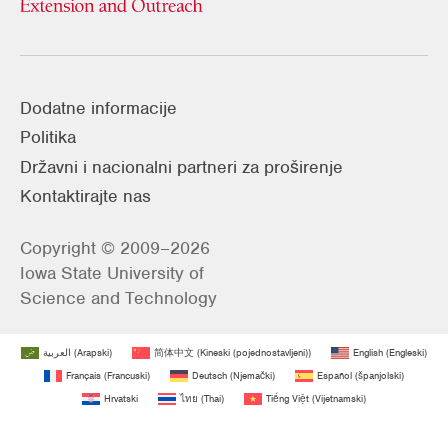
Dodatne informacije
Politika
Državni i nacionalni partneri za proširenje
Kontaktirajte nas
Copyright © 2009–2026
Iowa State University of
Science and Technology
العربية
(
Arapski
)
简体中文
(
Kineski (pojednostavljeni)
)
English
(
Engleski
)
Français
(
Francuski
)
Deutsch
(
Njemački
)
Español
(
španjolski
)
Hrvatski
ไทย
(
Thai
)
Tiếng Việt
(
Vijetnamski
)