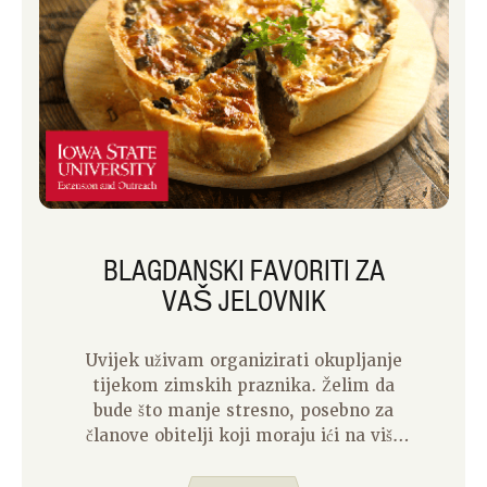
BLAGDANSKI FAVORITI ZA
VAŠ JELOVNIK
Uvijek uživam organizirati okupljanje
tijekom zimskih praznika. Želim da
bude što manje stresno, posebno za
članove obitelji koji moraju ići na više
od jedne proslave. Zato pokušavam biti
fleksibilan s vremenom dana i