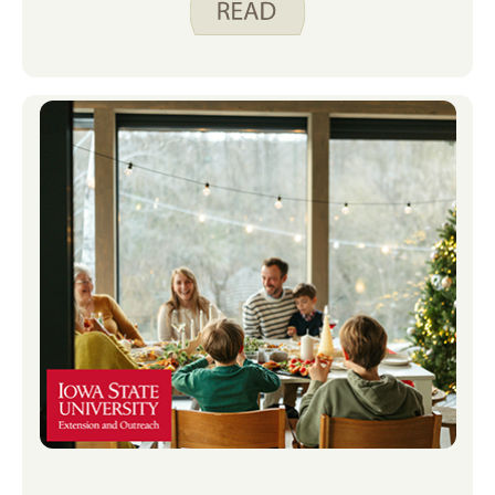
jelovnikom. Neki od omiljenih
jelovnika kroz godine bili su brunch,
taco bar, juhe i pizza. Ispod su neki od
mojih omiljenih Spend Smart. Jedite
pametno. recepte koje sam tijekom
godina uključivao u svoje blagdanske
jelovnike.