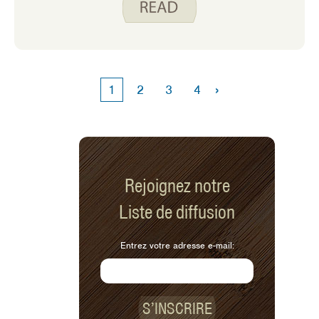
par semaine, rentrant souvent à la
maison en sueur. Cela m’a fait penser
à les garder hydratés. Les besoins
individuels en eau dépendent de
nombreux facteurs, notamment l’âge,
›
1
2
3
4
le sexe, le niveau d’activité et l’état de
santé général. Le tableau suivant est
un guide pour la consommation
quotidienne d’eau en fonction de
chaque groupe d’âge.
Rejoignez notre
Liste de diffusion
Entrez votre adresse e-mail:
S’INSCRIRE