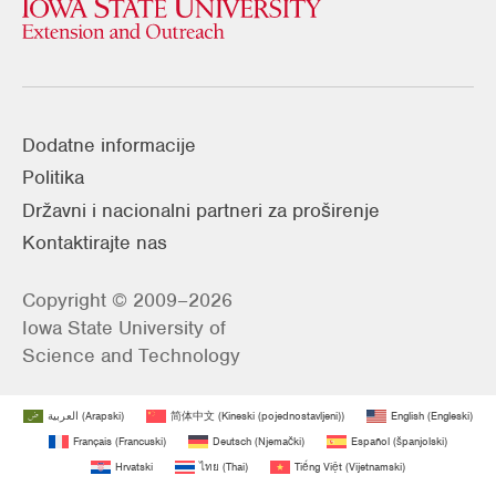
Dodatne informacije
Politika
Državni i nacionalni partneri za proširenje
Kontaktirajte nas
Copyright © 2009–2026
Iowa State University of
Science and Technology
العربية
(
Arapski
)
简体中文
(
Kineski (pojednostavljeni)
)
English
(
Engleski
)
Français
(
Francuski
)
Deutsch
(
Njemački
)
Español
(
španjolski
)
Hrvatski
ไทย
(
Thai
)
Tiếng Việt
(
Vijetnamski
)