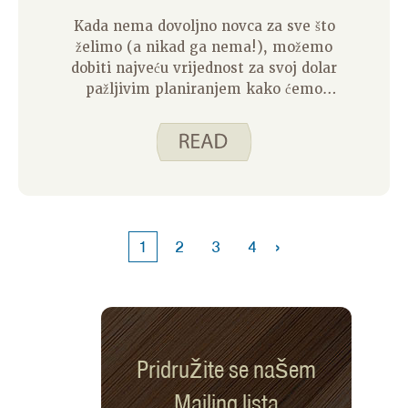
Kada nema dovoljno novca za sve što
želimo (a nikad ga nema!), možemo
dobiti najveću vrijednost za svoj dolar
pažljivim planiranjem kako ćemo
iskoristiti novac koji imamo. Kako se
bliži blagdanska sezona, sjajno je
vrijeme da razmislite o tome kako će
izgledati vaša potrošnja kako biste
izbjegli početak nove godine s
novčanim stresom.
›
1
2
3
4
Pridružite se našem
Mailing lista