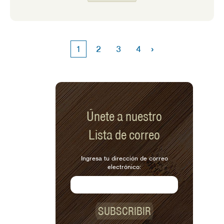
verano, sé que nuestras mañanas se
volverán un poco más relajadas. Pero
nuestros días pronto se llenarán de
actividades en climas cálidos. Tener un
›
1
2
3
4
desayuno abundante puede garantizar
que tengamos suficiente energía para
mantenernos al día con nuestras
apretadas agendas.
Únete a nuestro
Lista de correo
Ingresa tu dirección de correo
electrónico:
SUBSCRIBIR