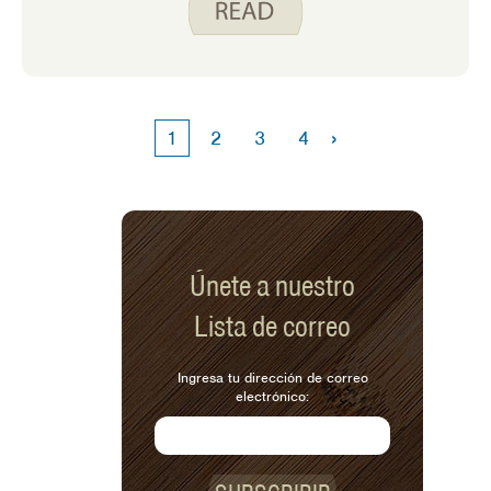
mashup de postres. Usé la base de
nuestra receta de barras de avena con
arándanos para hacer, lo que llamo,
barras crujientes de manzana.
›
1
2
3
4
Únete a nuestro
Lista de correo
Ingresa tu dirección de correo
electrónico: