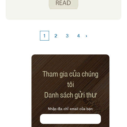
sẻ những lời khuyên này với tôi:
›
1
2
3
4
Tham gia của chúng
tôi
Danh sách gửi thư
Nhập địa chỉ email của bạn: