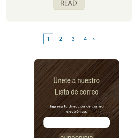
comparan nutricionalmente estas
alternativas a la carne? ¿Y qué pasa
con el costo? Echemos un vistazo.
Hemos elegido la carne molida como
comparación, ya que es una proteína
›
1
2
3
4
animal muy elegida.
Únete a nuestro
Lista de correo
Ingresa tu dirección de correo
electrónico: