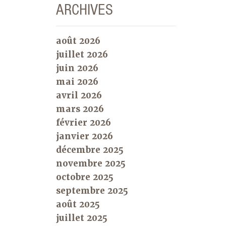
ARCHIVES
MyPlate en choisissant des articles qui
cochent chacun des groupes
d’aliments. La semaine prochaine,
août 2026
Jody mentionne comment elle
accroche une photo MyPlate sur son
juillet 2026
réfrigérateur. Elle m’a inspiré à
juin 2026
accrocher une photo MyPlate dans mon
mai 2026
garde-manger pour rappeler à mes
avril 2026
enfants de continuer à préparer des
mars 2026
repas et des collations équilibrés.
février 2026
Consultez son blog la semaine
prochaine pour d’autres conseils utiles
janvier 2026
!
décembre 2025
novembre 2025
octobre 2025
septembre 2025
août 2025
juillet 2025