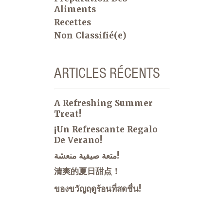
laitiers. Maintenant que nous utilisons
Aliments
MyPlate comme guide utile, nous
Recettes
savons que même si leurs choix
peuvent nous sembler intéressants
Non Classifié(e)
(comme des concombres ou des
carottes avec une crêpe au petit-
déjeuner
), ils mangent quelque
ARTICLES RÉCENTS
chose de chaque groupe alimentaire
pendant les repas. Laisser mes enfants
prendre des décisions sur ce qu’ils
A Refreshing Summer
mangent les a amenés à s’intéresser à
Treat!
ce qu’ils nourrissent leur corps. Parce
¡Un Refrescante Regalo
que nous travaillons constamment à la
De Verano!
création de repas équilibrés, notre
متعة صيفية منعشة!
aînée sait quels aliments lui apporter
dans les déjeuners de l’école, ce qui
清爽的夏日甜点！
nous facilite la tâche chaque jour.
ของขวัญฤดูร้อนที่สดชื่น!
Même si la variété n’est peut-être pas
là certaines semaines, je suis heureux
qu’elle comprenne l’idée générale de