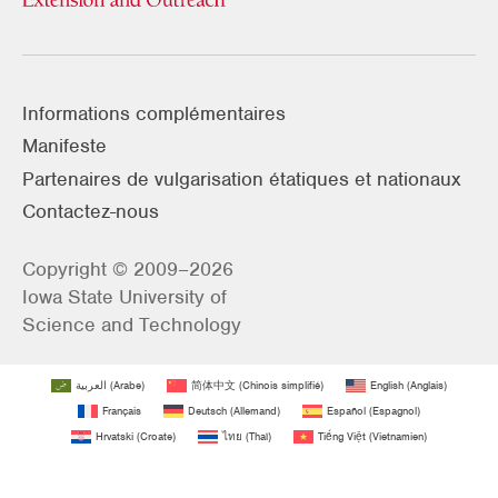
Informations complémentaires
Manifeste
Partenaires de vulgarisation étatiques et nationaux
Contactez-nous
Copyright © 2009–2026
Iowa State University of
Science and Technology
العربية
(
Arabe
)
简体中文
(
Chinois simplifié
)
English
(
Anglais
)
Français
Deutsch
(
Allemand
)
Español
(
Espagnol
)
Hrvatski
(
Croate
)
ไทย
(
Thaï
)
Tiếng Việt
(
Vietnamien
)