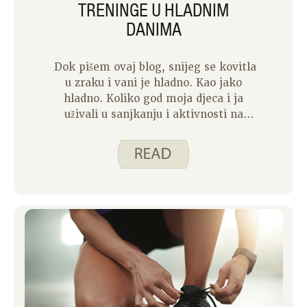
TRENINGE U HLADNIM
DANIMA
Dok pišem ovaj blog, snijeg se kovitla
u zraku i vani je hladno. Kao jako
hladno. Koliko god moja djeca i ja
uživali u sanjkanju i aktivnosti na
otvorenom, to trenutno nije moguće,
jer se preporuča ograničiti vrijeme
vani. To također znači da moja djeca
imaju unutarnju stanku u školi koja
obično nije jako aktivna. Stoga
razmišljam o različitim načinima na
koje možemo biti aktivni u našoj kući.