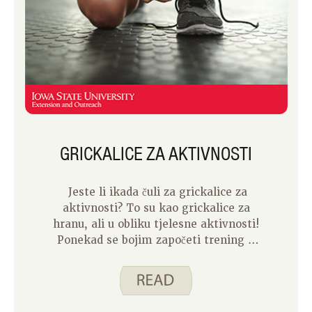
GRICKALICE ZA AKTIVNOSTI
Jeste li ikada čuli za grickalice za
aktivnosti? To su kao grickalice za
hranu, ali u obliku tjelesne aktivnosti!
Ponekad se bojim započeti trening –
bilo da je to u teretani ili kod kuće, ne
želim uložiti komad vremena za
kretanje. Dani mogu postati zauzeti,
ali često se osjećam obeshrabreno i