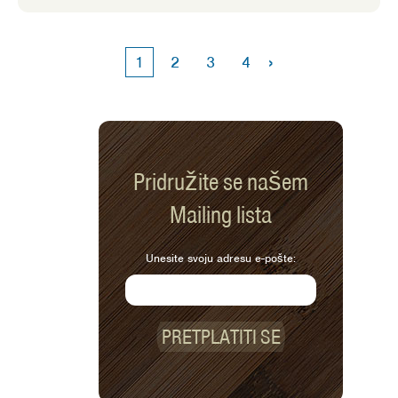
poraženo kad osjećam da nisam dobio
dovoljno kretanja. Ovdje se grickalice
za aktivnosti mogu uklopiti u vašu
›
1
2
3
4
svakodnevicu.
Pridružite se našem
Mailing lista
Unesite svoju adresu e-pošte:
PRETPLATITI SE