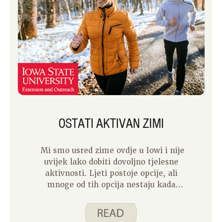
OSTATI AKTIVAN ZIMI
Mi smo usred zime ovdje u Iowi i nije
uvijek lako dobiti dovoljno tjelesne
aktivnosti. Ljeti postoje opcije, ali
mnoge od tih opcija nestaju kada
temperatura padne, a dani se skraćuju.
Preporučuje se vježbanje na umjerenoj
razini najmanje 150 minuta svaki