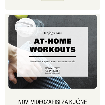
tjedan. Ako vam je potrebna inspiracija
za podizanje razine aktivnosti zimi, ne
brinite, imamo neke ideje!
NOVI VIDEOZAPISI ZA KUĆNE