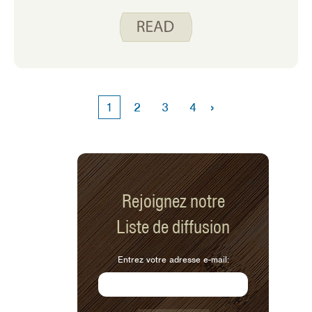
pour planifier votre budget de fêtes,
vous êtes déjà en avance. Allez plus
loin en utilisant les ressources de
l’Iowa State University Extension and
Outreach et de l’Utah State Extension,
pour rester attentif et maître de vos
finances personnelles pendant cette
›
1
2
3
4
période des fêtes et au-delà !
Rejoignez notre
Liste de diffusion
Entrez votre adresse e-mail: