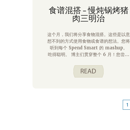
食谱混搭 – 慢炖锅烤猪
肉三明治
这个月，我们将分享食物混搭。这些是以意
想不到的方式使用食物或食谱的想法。您将
听到每个 Spend Smart 的 mashup。
吃得聪明。 博主们贯穿整个 6 月！您尝试
过我们美味的 慢炖猪肉烤肉吗？这是我们
网站上我最喜欢的食谱之一。它浓郁可口，
具有明亮的柑橘风味，这在猪肉食谱中有些
出乎意料。
1