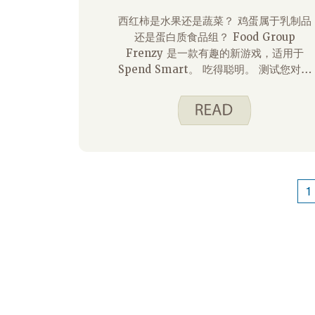
西红柿是水果还是蔬菜？ 鸡蛋属于乳制品
还是蛋白质食品组？ Food Group
Frenzy 是一款有趣的新游戏，适用于
Spend Smart。 吃得聪明。 测试您对食
物组的了解的网站。 游戏的目标是尽快将
不同的食物放在MyPlate的正确部分。 将
游戏与“儿童”选项卡下的 MyPlate 教育
内容一起使用是孩子们了解不同食物组以及
为什么每种食物对健康身体很重要的好方
法。
1