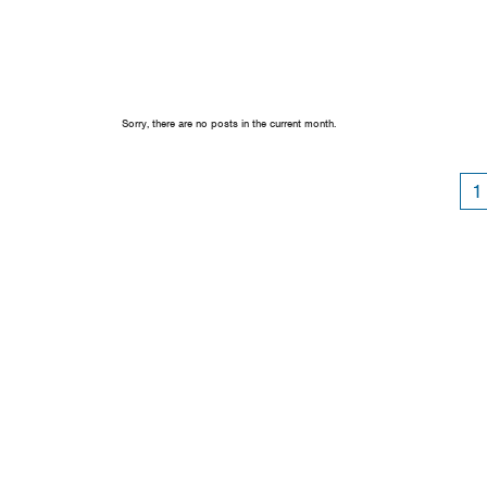
Sorry, there are no posts in the current month.
1