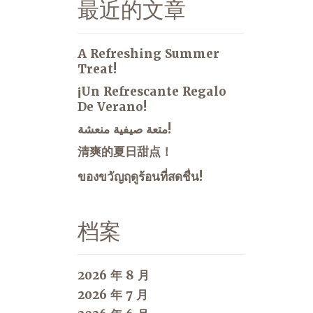
最近的文章
A Refreshing Summer
Treat!
¡Un Refrescante Regalo
De Verano!
متعة صيفية منعشة!
清爽的夏日甜点！
ของขวัญฤดูร้อนที่สดชื่น!
档案
2026 年 8 月
2026 年 7 月