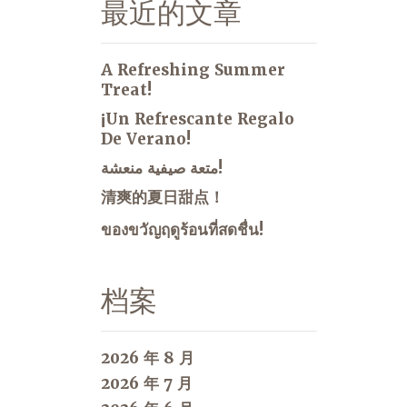
最近的文章
A Refreshing Summer
Treat!
¡Un Refrescante Regalo
De Verano!
متعة صيفية منعشة!
清爽的夏日甜点！
ของขวัญฤดูร้อนที่สดชื่น!
档案
2026 年 8 月
2026 年 7 月