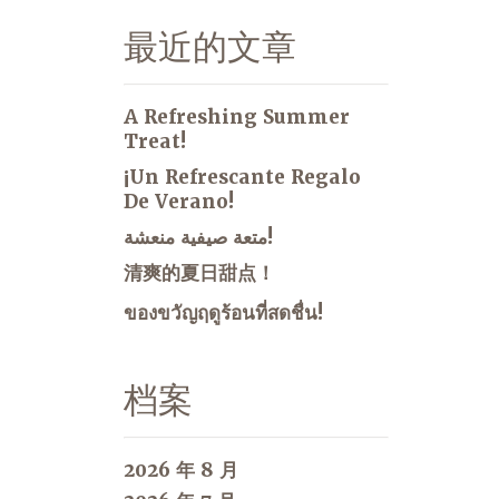
最近的文章
A Refreshing Summer
Treat!
¡Un Refrescante Regalo
De Verano!
متعة صيفية منعشة!
清爽的夏日甜点！
ของขวัญฤดูร้อนที่สดชื่น!
档案
2026 年 8 月