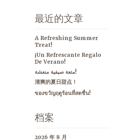
最近的文章
A Refreshing Summer
Treat!
¡Un Refrescante Regalo
De Verano!
متعة صيفية منعشة!
清爽的夏日甜点！
ของขวัญฤดูร้อนที่สดชื่น!
档案
2026 年 8 月