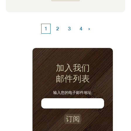
不知道如何自己准备一些他最喜欢的农产品。
通过一些指导和练习，他能够在厨房里准备这
些农产品，在他的食品预算中节省了不少钱。
如果您想在减少食物浪费的同时尝试新的水果
›
1
2
3
4
和蔬菜，请观看 Spend Smart 上的 食物准
备视频 。 吃得聪明。 有几个农产品视频，我
们发现在我们家最有用的是 如何 准备甜瓜
（我丈夫的最爱！） 和 如何 准备芦笋。
加入我们
邮件列表
输入您的电子邮件地址:
订阅