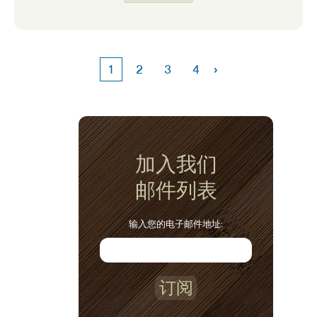
水。它通常被称为“完整”煎饼粉。对于这个食
谱，您将用未煮熟的燕麦片代替一半的煎饼
粉。燕麦片为煎饼添加了良好的纤维来源，使
煎饼饱腹感，让我的孩子们在午餐前都感到满
›
1
2
3
4
意。我喜欢在周末做这些煎饼，并在一周的早
餐中吃剩菜。它们也能很好地冷冻，当需要快
速早餐时，可以在微波炉或烤面包机中重新加
热。
加入我们
邮件列表
输入您的电子邮件地址:
订阅