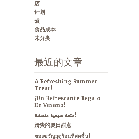
店
计划
煮
食品成本
未分类
最近的文章
A Refreshing Summer
Treat!
¡Un Refrescante Regalo
De Verano!
متعة صيفية منعشة!
清爽的夏日甜点！
ของขวัญฤดูร้อนที่สดชื่น!