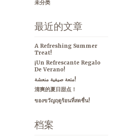
未分类
最近的文章
A Refreshing Summer
Treat!
¡Un Refrescante Regalo
De Verano!
متعة صيفية منعشة!
清爽的夏日甜点！
ของขวัญฤดูร้อนที่สดชื่น!
档案