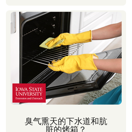
臭气熏天的下水道和肮
脏的烤箱？