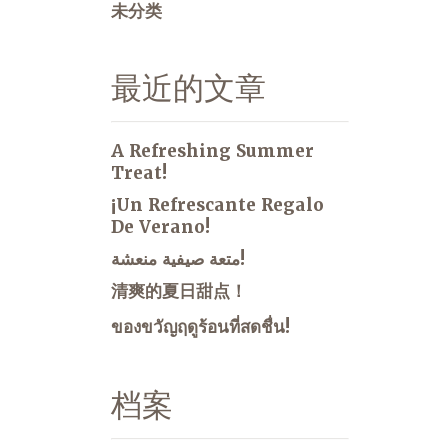
未分类
最近的文章
A Refreshing Summer
Treat!
¡Un Refrescante Regalo
De Verano!
متعة صيفية منعشة!
清爽的夏日甜点！
ของขวัญฤดูร้อนที่สดชื่น!
档案