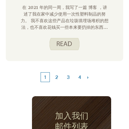
在 2021 年的同一周，我写了一篇 博客 ，讲
述了我在家中减少使用一次性塑料制品的努
力。 我不喜欢这些产品在垃圾填埋场堆积的想
法，也不喜欢花钱买一些本来要扔掉的东西。
我专注于减少使用拉链袋。 我尝试尽可能使用
可重复使用的袋子和容器，并设定了在一整年
内只使用一盒拉链袋的目标。 第一年，我用完
了大约 10 个月。 我很高兴地说，我现在可以
很容易地实现这个目标;这已经成为一种习惯。
就上下文而言，我是唯一住在我家里的人。
›
1
2
3
4
加入我们
邮件列表