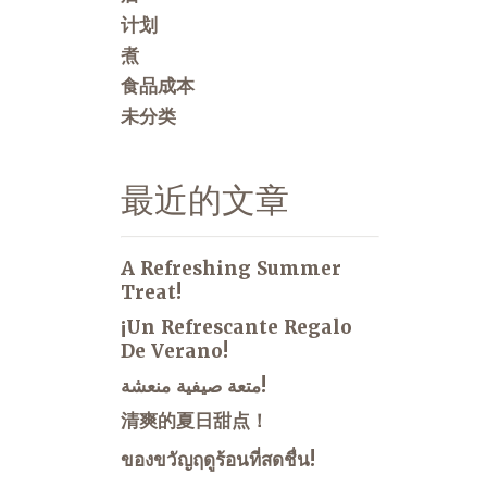
计划
煮
食品成本
未分类
最近的文章
A Refreshing Summer
Treat!
¡Un Refrescante Regalo
De Verano!
متعة صيفية منعشة!
清爽的夏日甜点！
ของขวัญฤดูร้อนที่สดชื่น!