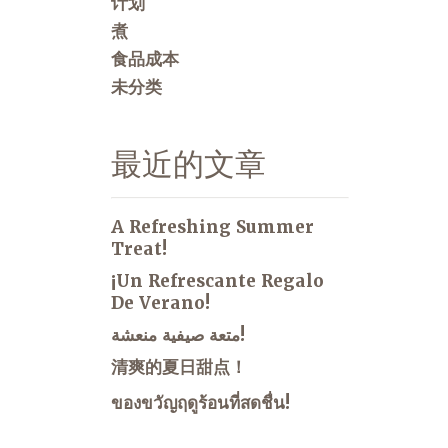
计划
煮
食品成本
未分类
最近的文章
A Refreshing Summer
Treat!
¡Un Refrescante Regalo
De Verano!
متعة صيفية منعشة!
清爽的夏日甜点！
ของขวัญฤดูร้อนที่สดชื่น!