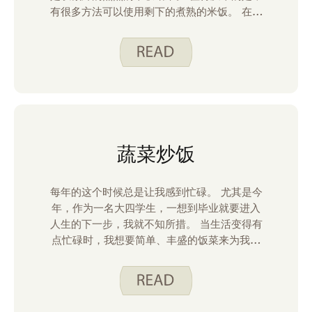
有很多方法可以使用剩下的煮熟的米饭。 在我
们开始之前，我要感谢 我们在 AnswerLine
的朋友提供以下安全储存煮熟米饭的提示：
蔬菜炒饭
每年的这个时候总是让我感到忙碌。 尤其是今
年，作为一名大四学生，一想到毕业就要进入
人生的下一步，我就不知所措。 当生活变得有
点忙碌时，我想要简单、丰盛的饭菜来为我度
过几周。 这种 蔬菜炒饭 就是这样做的。 使用
主食，很容易在紧要关头拼凑在一起。 我喜欢
在周末做这个食谱，然后用完冰箱里剩下的蔬
菜。