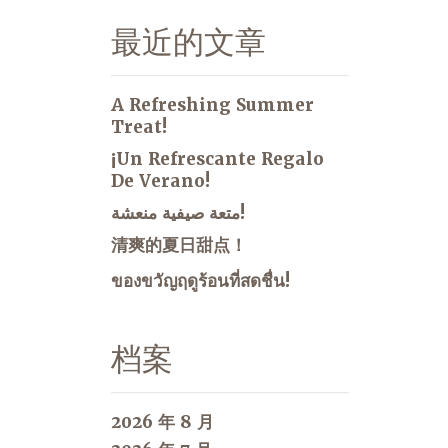
最近的文章
A Refreshing Summer
Treat!
¡Un Refrescante Regalo
De Verano!
متعة صيفية منعشة!
清爽的夏日甜点！
ของขวัญฤดูร้อนที่สดชื่น!
档案
2026 年 8 月