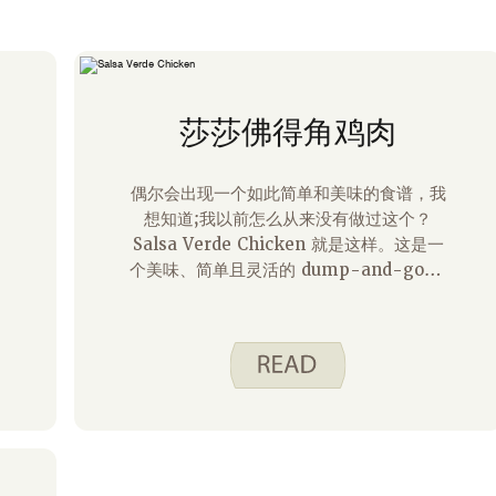
莎莎佛得角鸡肉
偶尔会出现一个如此简单和美味的食谱，我
想知道;我以前怎么从来没有做过这个？
Salsa Verde Chicken 就是这样。这是一
个美味、简单且灵活的 dump-and-go 慢
炖锅食谱。您相信只需要五种成分即可制作
它吗？这只鸡可以做墨西哥卷饼碗、炸玉米
饼、油炸玉米饼、玉米片，甚至可以作为沙
拉的配料。我最喜欢的吃法是作为墨西哥卷
饼碗。我在慢炖锅里煮鸡肉的那天，我还在
炉子上煮了一些辣椒和洋葱，并加热了一些
罐装豆子和冷冻玉米。我把所有东西和一些
米饭混合在一起，做成一顿美味的饭菜。我