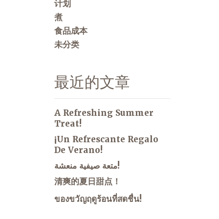
计划
煮
食品成本
未分类
最近的文章
A Refreshing Summer
Treat!
¡Un Refrescante Regalo
De Verano!
متعة صيفية منعشة!
清爽的夏日甜点！
ของขวัญฤดูร้อนที่สดชื่น!