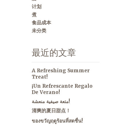
计划
煮
食品成本
未分类
最近的文章
A Refreshing Summer
Treat!
¡Un Refrescante Regalo
De Verano!
متعة صيفية منعشة!
清爽的夏日甜点！
ของขวัญฤดูร้อนที่สดชื่น!