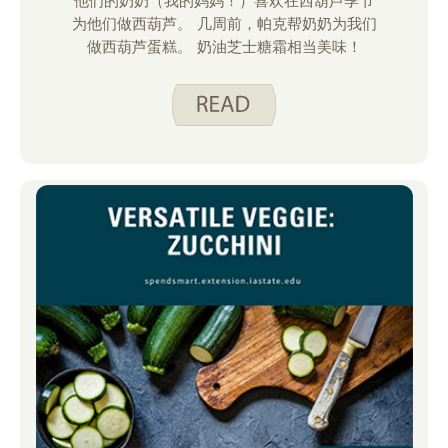
他们的奶奶（我的妈妈！）喜欢在西葫芦季节
为他们做西葫芦。 几周前，帕克帮奶奶为我们
做西葫芦蛋糕。 奶油芝士糖霜相当美味！