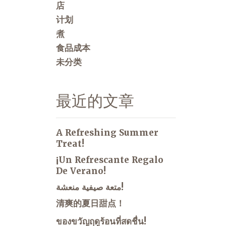
店
计划
煮
食品成本
未分类
最近的文章
A Refreshing Summer
Treat!
¡Un Refrescante Regalo
De Verano!
متعة صيفية منعشة!
清爽的夏日甜点！
ของขวัญฤดูร้อนที่สดชื่น!