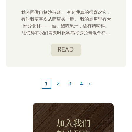
我来回做自制沙拉酱。 有时我真的很喜欢它，
有时我更喜欢从商店买一瓶。 我的厨房里有大
部分食材——油、醋或果汁，还有调味料。
这使得在我们需要时很容易将沙拉酱混合在一
起。
›
1
2
3
4
加入我们