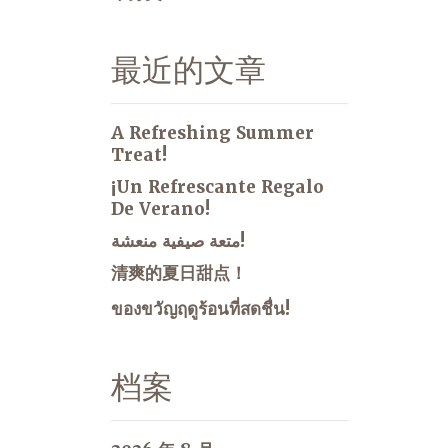
最近的文章
A Refreshing Summer
Treat!
¡Un Refrescante Regalo
De Verano!
متعة صيفية منعشة!
清爽的夏日甜点！
ของขวัญฤดูร้อนที่สดชื่น!
档案