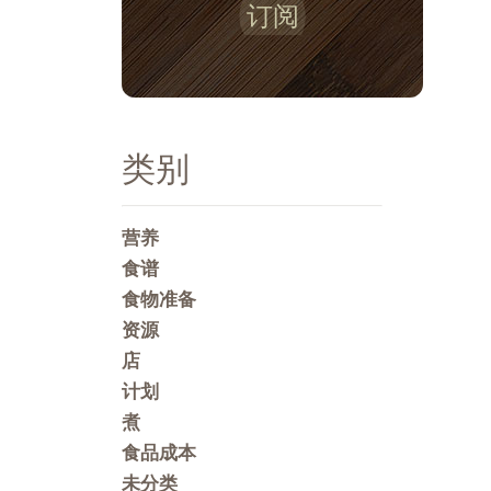
订阅
类别
营养
食谱
食物准备
资源
店
计划
煮
食品成本
未分类