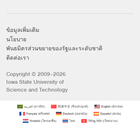
ข้อมูลเพิ่มเติม
นโยบาย
พันธมิตรส่วนขยายของรัฐและระดับชาติ
ติดต่อเรา
Copyright © 2009–2026
Iowa State University of
Science and Technology
العربية
(
อารบิก
)
简体中文
(
จีนประยุกต์
)
English
(
อังกฤษ
)
Français
(
ฝรั่งเศส
)
Deutsch
(
เยอรมัน
)
Español
(
สเปน
)
Hrvatski
(
โครเอเชีย
)
ไทย
Tiếng Việt
(
เวียดนาม
)