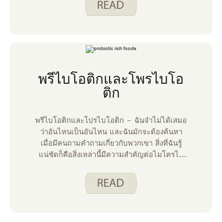
เพื่อสุขภาพ พวกเขาคืออะไรและมีอะไรอยู่ใน
นั้น?
พรีไบโอติกและโพรไบโอ
ติก
พรีไบโอติกและโปรไบโอติก – ฉันจําไม่ได้เสมอ
ว่าอันไหนเป็นอันไหน และฉันมักจะต้องค้นหา
เมื่อมีคนถามคําถามเกี่ยวกับพวกเขา สิ่งที่ฉันรู้
แน่ชัดก็คือสิ่งเหล่านี้มีความสําคัญต่อไมโครไบ
โอมในลําไส้ที่แข็งแรง ไมโครไบโอมในลําไส้
ประกอบด้วยแบคทีเรีย ไวรัส เชื้อรา และปรสิตที่
อาศัยอยู่ในระบบทางเดินอาหารของเรา ซึ่งส่วน
ใหญ่เป็นลําไส้ใหญ่ การมีไมโครไบโอมในลําไส้
ที่แข็งแรงอาจส่งผลดีต่อส่วนอื่นๆ ของร่างกาย