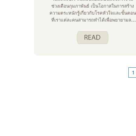
ช่วงเดือนกุมภาพันธ์ เป็นโอกาสในการสร้าง
ความตระหนักรู้เกี่ยวกับโรคหัวใจและขั้นตอน
ที่เราแต่ละคนสามารถทําได้เพื่อพยายามลด
ความเสี่ยงของเรา โรคหัวใจเป็นสาเหตุการ
เสียชีวิตอันดับต้น ๆ ของทั้งชายและหญิงใน
สหรัฐอเมริกา และพวกเราส่วนใหญ่รู้จักคนที่
เคยต่อสู้กับโรคหัวใจมาก่อน ข่าวดีก็คือเรา
สามารถเลือกพฤติกรรมที่ดีต่อสุขภาพที่ทําให้
มีโอกาสน้อยที่จะเป็นโรคหัวใจ ต่อไปนี้คือ
บางส่วนที่แนะนําโดยศูนย์ควบคุมและป้องกัน
1
โรค