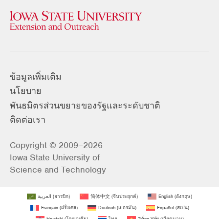
ข้อมูลเพิ่มเติม
นโยบาย
พันธมิตรส่วนขยายของรัฐและระดับชาติ
ติดต่อเรา
Copyright © 2009–2026
Iowa State University of
Science and Technology
العربية
(
อารบิก
)
简体中文
(
จีนประยุกต์
)
English
(
อังกฤษ
)
Français
(
ฝรั่งเศส
)
Deutsch
(
เยอรมัน
)
Español
(
สเปน
)
Hrvatski
(
โครเอเชีย
)
ไทย
Tiếng Việt
(
เวียดนาม
)