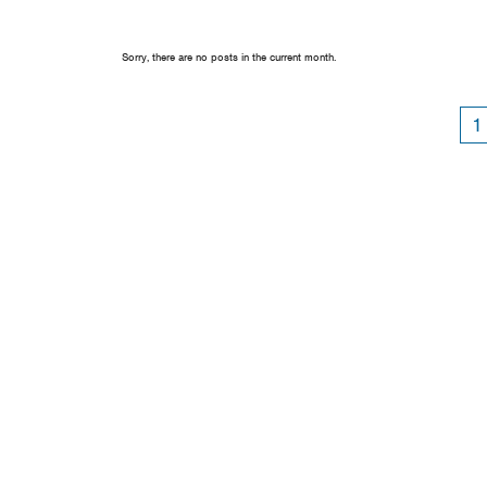
Sorry, there are no posts in the current month.
1