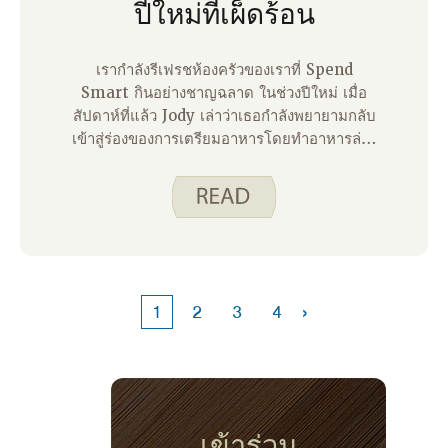
ปีใหม่ที่เผ็ดร้อน
เรากําลังรีเฟรชห้องครัวของเราที่ Spend
Smart กินอย่างชาญฉลาด ในช่วงปีใหม่ เมื่อ
สัปดาห์ที่แล้ว Jody เล่าว่าเธอกําลังพยายามกลับ
เข้าสู่ร่องของการเตรียมอาหารโดยทําอาหารล่วง
หน้าเพื่อแพ็คสําหรับมื้อกลางวันของเธอ เธอเน้น
สูตร พริกมังสวิรัติ ของเราและยังแบ่งปันเคล็ดลับ
ดีๆ ในการจัดการอาหารกระป๋องที่บ้านเพื่อให้
แน่ใจว่าเราใช้รายการที่เก่าที่สุดก่อน หลักการ
เดียวกันนี้ใช้กับเครื่องเทศของเราและการเริ่มต้น
ปีใหม่เป็นเวลาที่ดีในการดูสิ่งที่คุณมี
›
1
2
3
4
เข้าร่วม