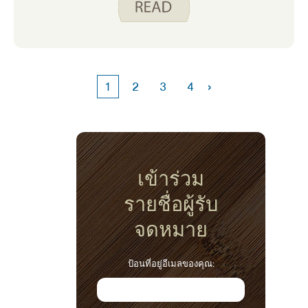
สะดวก แต่สินค้าที่บรรจุไว้ล่วงหน้าเหล่านั้นก็มี
ราคาแพง ในไม่ช้าฉันก็รู้ว่าเขากําลังซื้อมันเพียง
เพราะเขาไม่รู้วิธีเตรียมผลผลิตที่เขาชื่นชอบด้วย
ตัวเอง เขาสามารถเตรียมรายการผลิตผลเหล่า
นั้นในครัวของเขา ซึ่งช่วยประหยัดเงินได้ไม่น้อย
›
1
2
3
4
ในงบประมาณด้านอาหารของเขา หากคุณ
ต้องการลองผักและผลไม้ใหม่ๆ ในขณะที่ลดขยะ
อาหาร โปรดดู วิดีโอการเตรียมอาหาร เกี่ยวกับ
Spend Smart กินอย่างชาญฉลาด มีวิดีโอการ
ผลิตหลายรายการ และวิดีโอที่เราพบว่ามี
ประโยชน์มากที่สุดในบ้านของเราคือวิธีเตรียม
เข้าร่วม
แตงโม (ของโปรดของสามีของฉัน!) และวิธี
รายชื่อผู้รับ
เตรียมหน่อไม้ฝรั่ง
จดหมาย
ป้อนที่อยู่อีเมลของคุณ: